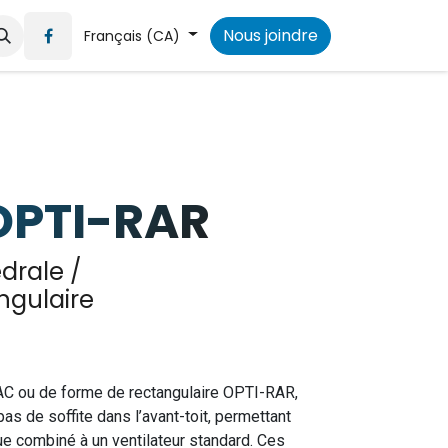
Devenir détaillant
Actualités
Nous joindre
Français (CA)
OPTI-RAR
drale /
ngulaire
RAC ou de forme de rectangulaire OPTI-RAR,
 pas de soffite dans l’avant-toit, permettant
que combiné à un ventilateur standard. Ces